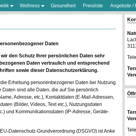
etik
Wellness
Gesundheit
Preisliste
Angebote / 
Kon
Nat
Lac
 personenbezogener Daten
311
 wir den Schutz Ihrer persönlichen Daten sehr
Tele
nbezogenen Daten vertraulich und entsprechend
Ter
riften sowie dieser Datenschutzerklärung.
Ver
er die Erhebung personenbezogener Daten bei Nutzung
aten sind alle Daten, die auf Sie persönlich
Öff
Name, Adresse, etc.), Kontaktdaten (E-Mail-Adressen,
daten (Bilder, Videos, Text etc.), Nutzungsdaten
etc.) und Kommunikationsdaten (IP-Adresse, Geräte-
Ter
Ver
Tel
. 7 EU-Datenschutz-Grundverordnung (DSGVO) ist Anke