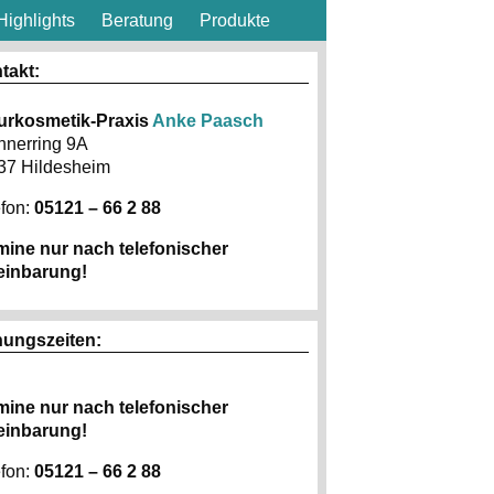
Highlights
Beratung
Produkte
takt:
urkosmetik-Praxis
Anke Paasch
hnerring 9A
37 Hildesheim
fon:
05121 – 66 2 88
mine nur nach telefonischer
einbarung!
nungszeiten:
mine nur nach telefonischer
einbarung!
efon:
05121 – 66 2 88