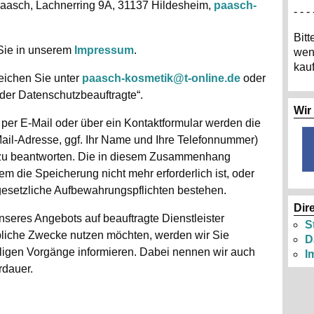
aasch, Lachnerring 9A, 31137 Hildesheim,
paasch-
- - - 
Bitt
 Sie in unserem
Impressum
.
wen
kau
eichen Sie unter
paasch-kosmetik@t-online.de
oder
der Datenschutzbeauftragte“.
Wir
 per E-Mail oder über ein Kontaktformular werden die
Mail-Adresse, ggf. Ihr Name und Ihre Telefonnummer)
 zu beantworten. Die in diesem Zusammenhang
m die Speicherung nicht mehr erforderlich ist, oder
 gesetzliche Aufbewahrungspflichten bestehen.
Dir
unseres Angebots auf beauftragte Dienstleister
S
rbliche Zwecke nutzen möchten, werden wir Sie
D
iligen Vorgänge informieren. Dabei nennen wir auch
I
rdauer.