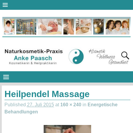
Heilpendel Massage
Published
27. Juli 2015
at
160 × 240
in
Energetische
Behandlungen