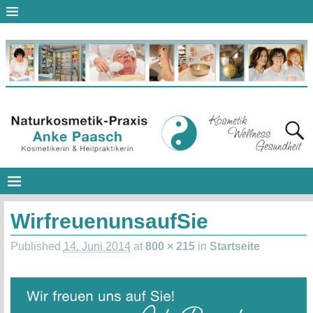
WirfreuenunsaufSie
Published
14. Juni 2014
at
800 × 215
in
Startseite